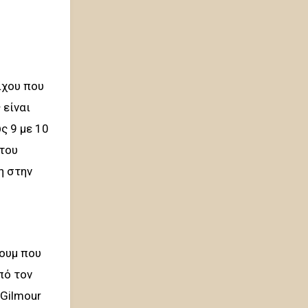
ίχου που
 είναι
ς 9 με 10
του
η στην
πουμ που
πό τον
 Gilmour