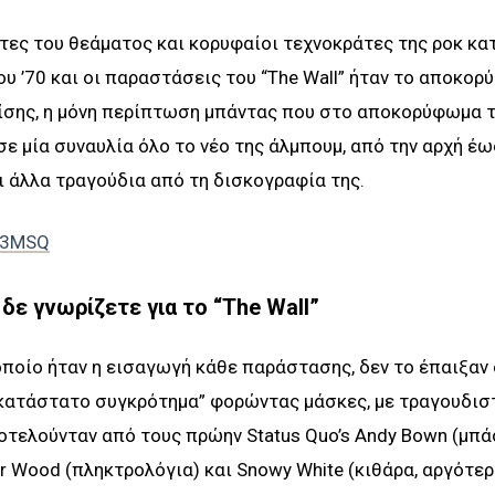
έντες του θεάματος και κορυφαίοι τεχνοκράτες της ροκ κα
ου ’70 και οι παραστάσεις του “The Wall” ήταν το αποκο
επίσης, η μόνη περίπτωση μπάντας που στο αποκορύφωμα 
ε μία συναυλία όλο το νέο της άλμπουμ, από την αρχή έω
αι άλλα τραγούδια από τη δισκογραφία της.
Gx3MSQ
δε γνωρίζετε για το “The Wall”
ο οποίο ήταν η εισαγωγή κάθε παράστασης, δεν το έπαιξαν 
οκατάστατο συγκρότημα” φορώντας μάσκες, με τραγουδισ
οτελούνταν από τους πρώην Status Quo’s Andy Bown (μπάσο
ter Wood (πληκτρολόγια) και Snowy White (κιθάρα, αργότε