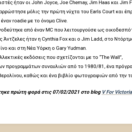
ιστές ήταν οι John Joyce, Joe Chemay, Jim Haas και Jim F
αρρώστησε μόλις την πρώτη νύχτα του Earls Court και έπ
ναν roadie με το όνομα Clive.
οδεύτηκε από έναν MC που λειτουργούσε ως οικοδεσπό
 Άντζελες ήταν η Cynthia Fox και ο Jim Ladd, στο Ντόρτμ
δίνο και στη Νέα Υόρκη ο Gary Yudman.
λεκτικές εκδόσεις που σχετίζονται με το “The Wall”,
ν προγραμμάτων συναυλιών από το 1980/81, ένα πρόγρα
ερολίνου, καθώς και ένα βιβλίο φωτογραφιών από την τα
τηκε πρώτη φορά στις 07/02/2021 στο blog
V For Victoria