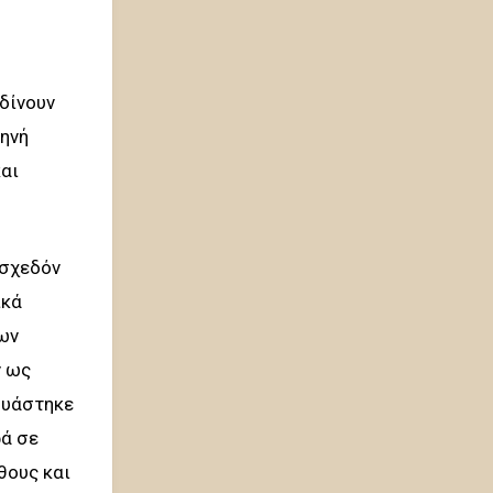
 δίνουν
κηνή
αι
 σχεδόν
ικά
των
ν ως
δυάστηκε
ρά σε
θους και