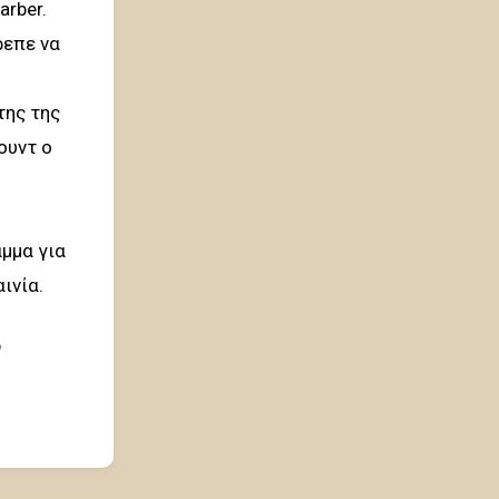
arber.
ρεπε να
της της
ουντ ο
μμα για
ινία.