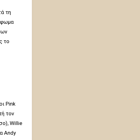
τά τη
ρύφωμα
των
ς το
οι Pink
τή τον
), Willie
ρα Andy