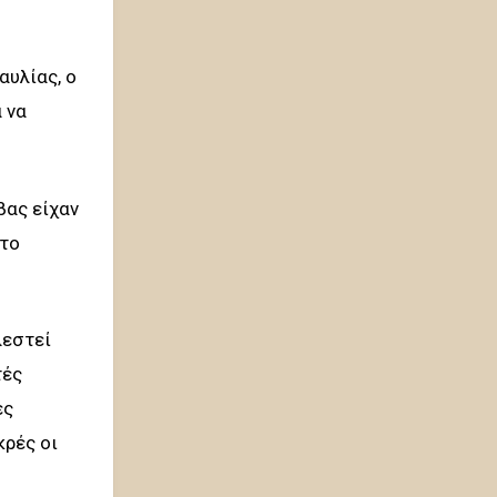
αυλίας, ο
 να
βας είχαν
 το
λεστεί
τές
ές
κρές οι