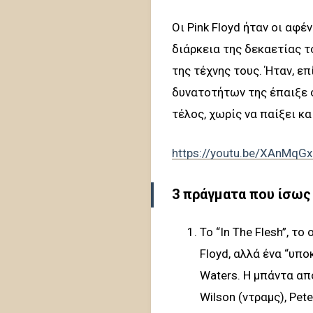
Οι Pink Floyd ήταν οι αφ
διάρκεια της δεκαετίας τ
της τέχνης τους. Ήταν, 
δυνατοτήτων της έπαιξε σ
τέλος, χωρίς να παίξει κ
https://youtu.be/XAnMq
3 πράγματα που ίσως 
Το “In The Flesh”, τ
Floyd, αλλά ένα “υπ
Waters. Η μπάντα απ
Wilson (ντραμς), Pe