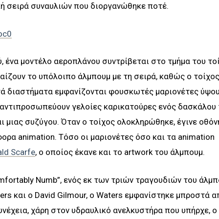
ή σειρά συναυλιών που διοργανώθηκε ποτέ.
oc0
, ένα μοντέλο αεροπλάνου συντρίβεται στο τμήμα του το
αίζουν το υπόλοιπο άλμπουμ με τη σειρά, καθώς ο τοίχος
τά διαστήματα εμφανίζονται φουσκωτές μαριονέτες ύψου
ς αντιπροσωπεύουν γελοίες καρικατούρες ενός δασκάλου 
αι μιας συζύγου. Όταν ο τοίχος ολοκληρώθηκε, έγινε οθόν
ρα animation. Τόσο οι μαριονέτες όσο και τα animation
ld Scarfe
, ο οποίος έκανε και το artwork του άλμπουμ.
mfortably Numb”, ενός εκ των τριών τραγουδιών του άλμ
ers και ο David Gilmour, ο Waters εμφανίστηκε μπροστά α
υνέχεια, χάρη στον υδραυλικό ανελκυστήρα που υπήρχε, ο