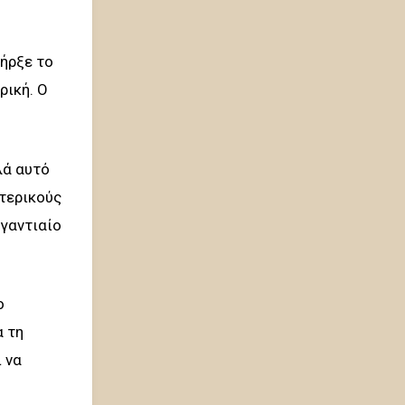
πήρξε το
ρική. Ο
λά αυτό
ωτερικούς
ιγαντιαίο
ο
α τη
 να