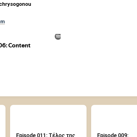
hrysogonou
om
Episode 011: Τέλος της
Episode 009: