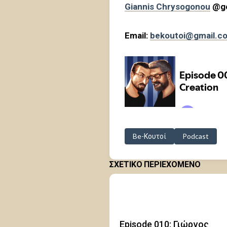
Giannis Chrysogono
u
@gc
Email:
bekoutoi@gmail.c
Be-Κουτοί
Podcast
ΣΧΕΤΙΚΟ ΠΕΡΙΕΧΟΜΕΝΟ
Episode 010: Γιώργος